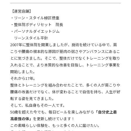
【運営店舗】
・リーン・スタイル緑区徳重
・整体院ボディリセット 院長
・パーソナルダイエットジム
リーンスタイル平針
2007年に整体院を開業しましたが、施術を続けている中で、肩
こりや腰痛の根本的な原因が
筋肉の弱さやアンバランス
にあるこ
とに気づきました。そこで、整体だけでなくトレーニングを取り
入れることで、より本質的な改善を目指し、トレーニング事業を
開始しました。
それから17年。
整体とトレーニングを組み合わせたことで、多くの人が肩こりや
腰痛の改善だけでなく、
体が変わることで自信を持ち、人生が好
転する姿を
見てきました。
そして、私自身もその一人です。
50歳を超えた今でも、毎日ビールを楽しみながら
「自分史上最
高最強の体」
を更新し続けています！
この素晴らしい体験を、もっと多くの人に届けたい。