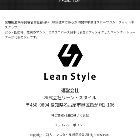
PAGE TOP
愛知県道36号諸輪名古屋線沿い、緑区徳重にある24時間年中無休スポーツジム・フィットネ
スクラブ！
安心・低価格、充実のマシン、ミスユニバース日本代表をボディメイクしたパーソナルトレー
ナーが代表のジムです。
運営会社
株式会社リーン・スタイル
〒458-0804 愛知県名古屋市緑区亀が洞1-106
特定商取引法に基づく表記
プライバシーポリシー
copyright (C) リーンスタイル 緑区徳重 All right reserved.