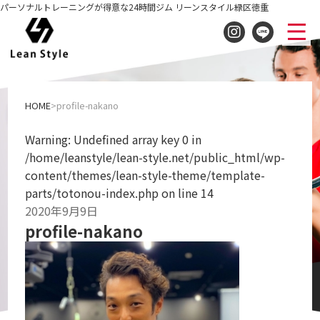
パーソナルトレーニングが得意な24時間ジム リーンスタイル緑区徳重
profile-nakano
HOME
profile-nakano
Warning
: Undefined array key 0 in
/home/leanstyle/lean-style.net/public_html/wp-
content/themes/lean-style-theme/template-
parts/totonou-index.php
on line
14
2020年9月9日
profile-nakano