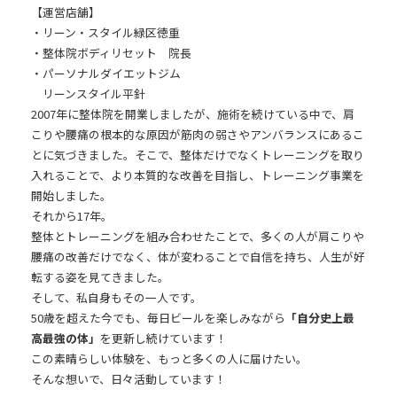
【運営店舗】
・リーン・スタイル緑区徳重
・整体院ボディリセット 院長
・パーソナルダイエットジム
リーンスタイル平針
2007年に整体院を開業しましたが、施術を続けている中で、肩
こりや腰痛の根本的な原因が
筋肉の弱さやアンバランス
にあるこ
とに気づきました。そこで、整体だけでなくトレーニングを取り
入れることで、より本質的な改善を目指し、トレーニング事業を
開始しました。
それから17年。
整体とトレーニングを組み合わせたことで、多くの人が肩こりや
腰痛の改善だけでなく、
体が変わることで自信を持ち、人生が好
転する姿を
見てきました。
そして、私自身もその一人です。
50歳を超えた今でも、毎日ビールを楽しみながら
「自分史上最
高最強の体」
を更新し続けています！
この素晴らしい体験を、もっと多くの人に届けたい。
そんな想いで、日々活動しています！