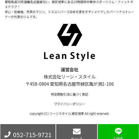
愛知県道36号諸輪名古屋線沿い、緑区徳重にある24時間年中無休スポーツジム・フィットネ
スクラブ！
安心・低価格、充実のマシン、ミスユニバース日本代表をボディメイクしたパーソナルトレー
ナーが代表のジムです。
運営会社
株式会社リーン・スタイル
〒458-0804 愛知県名古屋市緑区亀が洞1-106
特定商取引法に基づく表記
プライバシーポリシー
copyright (C) リーンスタイル 緑区徳重 All right reserved.
052-715-9721
メール
LINE