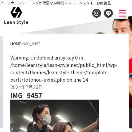
パーソナルトレーニングが得意な24時間ジム リーンスタイル緑区徳重
IMG_9457
HOME
IMG_9457
Warning
: Undefined array key 0 in
/home/leanstyle/lean-style.net/public_html/wp-
content/themes/lean-style-theme/template-
parts/totonou-index.php
on line
14
2024年7月26日
IMG_9457