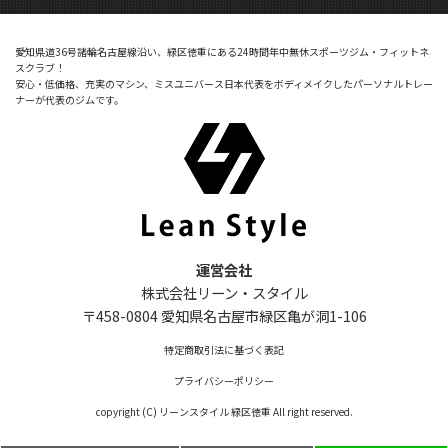
愛知県道36号諸輪名古屋線沿い、緑区徳重にある24時間年中無休スポーツジム・フィットネ
スクラブ！
安心・低価格、充実のマシン、ミスユニバース日本代表をボディメイクしたパーソナルトレー
ナーが代表のジムです。
運営会社
株式会社リーン・スタイル
〒458-0804 愛知県名古屋市緑区亀が洞1-106
特定商取引法に基づく表記
プライバシーポリシー
copyright (C) リーンスタイル 緑区徳重 All right reserved.