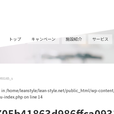
トップ
キャンペーン
施設紹介
サービス
3a1ce32705b4
093165_s
0 in
/home/leanstyle/lean-style.net/public_html/wp-content
u-index.php
on line
14
705b41863d986ffca093