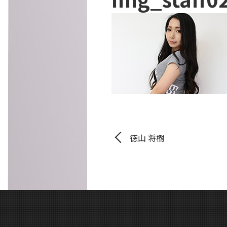
徳山 将樹